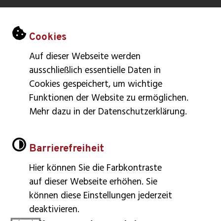
ÖFFNUNGSZEITEN
Einstellungen zu Cookies und Barrier
Cookies
Montag – Freitag: 8:30 – 12:00
Auf dieser Webseite werden
Dienstag: 14:00 – 18:00
ausschließlich essentielle Daten in
Donnerstag: 14:00 – 16:00
Cookies gespeichert, um wichtige
Funktionen der Website zu ermöglichen.
Impressum
Mehr dazu in der Datenschutzerklärung.
Barrierefreiheit
Inhaltsverzeichnis
Datenschutzerklärung
Barrierefreiheit
Leichte Sprache
Hier können Sie die Farbkontraste
auf dieser Webseite erhöhen. Sie
Gebärdensprache
können diese Einstellungen jederzeit
Barrierefreie Ansicht
deaktivieren.