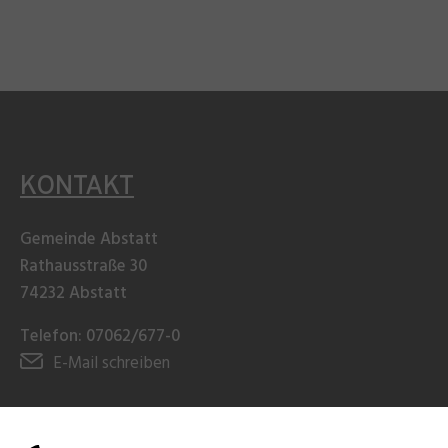
KONTAKT
Gemeinde Abstatt
Rathausstraße 30
74232 Abstatt
Telefon: 07062/677-0
E-Mail schreiben
ÖFFNUNGSZEITEN