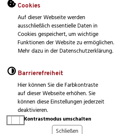
Einstellungen zu Cookies und Barrier
Cookies
Montag – Freitag: 8:30 – 12:00
Auf dieser Webseite werden
Dienstag: 14:00 – 18:00
ausschließlich essentielle Daten in
Donnerstag: 14:00 – 16:00
Cookies gespeichert, um wichtige
Funktionen der Website zu ermöglichen.
Impressum
Mehr dazu in der Datenschutzerklärung.
Barrierefreiheit
Inhaltsverzeichnis
Datenschutzerklärung
Barrierefreiheit
Leichte Sprache
Hier können Sie die Farbkontraste
auf dieser Webseite erhöhen. Sie
Gebärdensprache
können diese Einstellungen jederzeit
Barrierefreie Ansicht
deaktivieren.
Kontrastmodus umschalten
Schließen